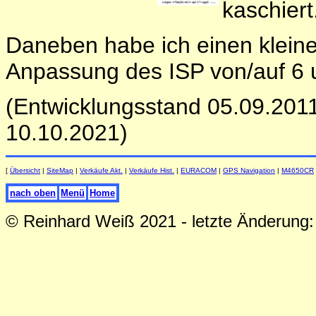
kaschiert
Daneben habe ich einen klein
Anpassung des ISP von/auf 6 
(Entwicklungsstand 05.09.2011,
10.10.2021)
[
Übersicht
|
SiteMap
|
Verkäufe Akt.
|
Verkäufe Hist.
|
EURACOM
|
GPS Navigation
|
M4650CR
nach oben
Menü
Home
© Reinhard Weiß
2021
- letzte Änderung