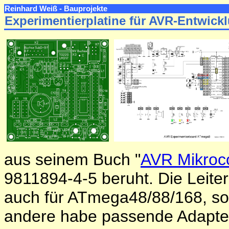
Reinhard Weiß
- Bauprojekte
Experimentierplatine für AVR-Entwickl
aus seinem Buch "
AVR Mikroco
9811894-4-5 beruht. Die Leiter
auch für ATmega48/88/168, sow
andere habe passende Adapter 